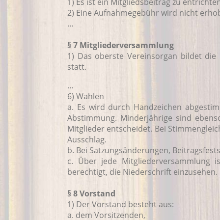
1) Es ist ein Mitgliedsbeitrag zu entrich
2) Eine Aufnahmegebühr wird nicht erho
…
§ 7 Mitgliederversammlung
1) Das oberste Vereinsorgan bildet die
statt.
…
6) Wahlen
a. Es wird durch Handzeichen abgestim
Abstimmung. Minderjährige sind ebenso
Mitglieder entscheidet. Bei Stimmengleic
Ausschlag.
b. Bei Satzungsänderungen, Beitragsfest
c. Über jede Mitgliederversammlung ist
berechtigt, die Niederschrift einzusehen.
§ 8 Vorstand
1) Der Vorstand besteht aus:
a. dem Vorsitzenden,