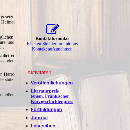
gesetzt,
e Heimat
glichen,
Kontaktformular
nare und
Klicken Sie hier um mit uns
LG.
Kontakt aufzunehmen
altet er
bständen
Aktivitäten
er Harro
erstützt
Veröffentlichungen
Literaturpreis
r heißen
(ehem.
Fränkischer
Kurzgeschichtenpreis
Fortbildungen
Journal
Lesereihen