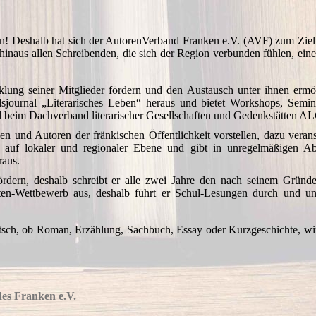
n! Deshalb hat sich der AutorenVerband Franken e.V. (AVF) zum Ziel 
inaus allen Schreibenden, die sich der Region verbunden fühlen, ein
cklung seiner Mitglieder fördern und den Austausch unter ihnen ermö
sjournal „Literarisches Leben“ heraus und bietet Workshops, Semi
d beim Dachverband literarischer Gesellschaften und Gedenkstätten A
n und Autoren der fränkischen Öffentlichkeit vorstellen, dazu veranst
n auf lokaler und regionaler Ebene und gibt in unregelmäßigen A
raus.
dern, deshalb schreibt er alle zwei Jahre den nach seinem Gründ
en-Wettbewerb aus, deshalb führt er Schul-Lesungen durch und unt
sch, ob Roman, Erzählung, Sachbuch, Essay oder Kurzgeschichte, wi
es Franken e.V.