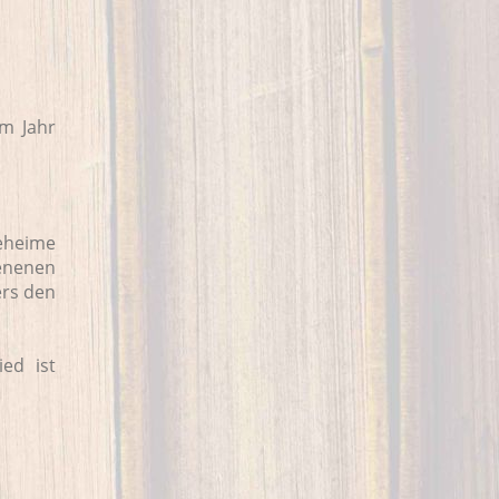
im Jahr
geheime
ienenen
ers den
ied ist