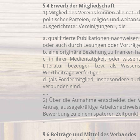
§ 4 Erwerb der Mitgliedschaft
1) Mitglied des Vereins können alle natü
politischer Parteien, religiös und weltan
ausgerichteter Vereinigungen -, die
a. qualifizierte Publikationen nachweisen
oder auch durch Lesungen oder Vorträge 
b. eine originäre Beziehung zu Franken h
c. in ihrer Medientätigkeit oder wissen
Literatur bezeugen bzw. als Wissensch
Wortbeiträge verfertigen,
d. (als Fördermitglied, insbesondere au
verbunden sind.
….
2) Über die Aufnahme entscheidet der V
Antrag aussagekräftige Arbeitsnachweis
Bewerbung zu einem späteren Zeitpunkt i
…
§ 6 Beiträge und Mittel des Verbandes