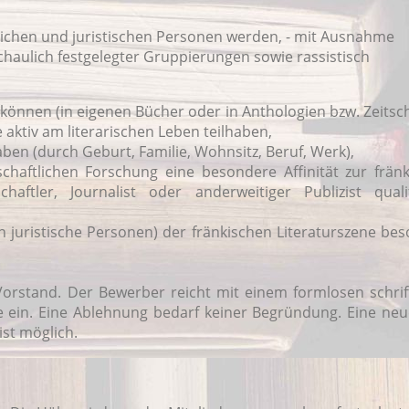
rlichen und juristischen Personen werden, - mit Ausnahme
schaulich festgelegter Gruppierungen sowie rassistisch
 können (in eigenen Bücher oder in Anthologien bzw. Zeitsch
aktiv am literarischen Leben teilhaben,
aben (durch Geburt, Familie, Wohnsitz, Beruf, Werk),
schaftlichen Forschung eine besondere Affinität zur frän
aftler, Journalist oder anderweitiger Publizist qualif
ch juristische Personen) der fränkischen Literaturszene be
orstand. Der Bewerber reicht mit einem formlosen schrif
e ein. Eine Ablehnung bedarf keiner Begründung. Eine neu
st möglich.