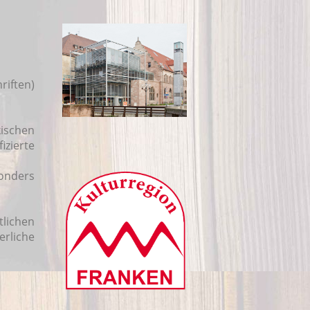
riften)
kischen
izierte
sonders
tlichen
erliche