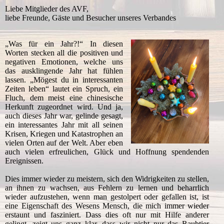
Liebe Mitglieder des AVF,
liebe Freunde, Gäste und Besucher unseres Verbandes
„Was für ein Jahr?!“ In diesen
Worten stecken all die positiven und
negativen Emotionen, welche uns
das ausklingende Jahr hat fühlen
lassen. „Mögest du in interessanten
Zeiten leben“ lautet ein Spruch, ein
Fluch, dem meist eine chinesische
Herkunft zugeordnet wird. Und ja,
auch dieses Jahr war, gelinde gesagt,
ein interessantes Jahr mit all seinen
Krisen, Kriegen und Katastrophen an
vielen Orten auf der Welt. Aber eben
auch vielen erfreulichen, Glück und Hoffnung spendenden
Ereignissen.
Dies immer wieder zu meistern, sich den Widrigkeiten zu stellen,
an ihnen zu wachsen, aus Fehlern zu lernen und beharrlich
wieder aufzustehen, wenn man gestolpert oder gefallen ist, ist
eine Eigenschaft des Wesens Mensch, die mich immer wieder
erstaunt und fasziniert. Dass dies oft nur mit Hilfe anderer
gelingt, zeigt uns ganz klar, dass wir nicht nur das Raubtier