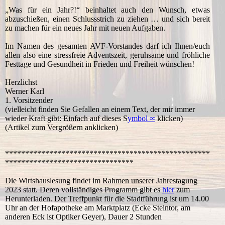
„Was für ein Jahr?!“ beinhaltet auch den Wunsch, etwas
abzuschießen, einen Schlussstrich zu ziehen … und sich bereit
zu machen für ein neues Jahr mit neuen Aufgaben.
Im Namen des gesamten AVF-Vorstandes darf ich Ihnen/euch
allen also eine stressfreie Adventszeit, geruhsame und fröhliche
Festtage und Gesundheit in Frieden und Freiheit wünschen!
Herzlichst
Werner Karl
1. Vorsitzender
(vielleicht finden Sie Gefallen an einem Text, der mir immer
wieder Kraft gibt: Einfach auf dieses S
ymbol ∞
klicken)
(Artikel zum Vergrößern anklicken)
***************************************************
********************************
Die Wirtshauslesung findet im Rahmen unserer Jahrestagung
2023 statt. Deren vollständiges Programm gibt es
hier
zum
Herunterladen. Der Treffpunkt für die Stadtführung ist um 14.00
Uhr an der Hofapotheke am Marktplatz (Ecke Steintor, am
anderen Eck ist Optiker Geyer), Dauer 2 Stunden