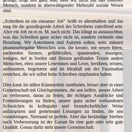
Mensch, sondern in überwältigender Mehrzahl soziale Wesen
sind.
„Schreiben ist ein einsamer Job“ heißt es allenthalben und das
mag für die grundlegende Arbeit des Schreibens zutreffend sein.
Aber ein Job ist es m. M. nach nicht. Das klingt so austauschbar,
was das Schreiben ganz sicher nicht ist, sondern vielmehr eine
Berufung. Wir Autorinnen und Autoren sollen, nein: müssen
phantasiebegabte Menschen sein, die kreativ, mit neuen Ideen,
packenden Szenen, gefühlvollen, spannenden, traurigen,
lustigen, tief in Seelen und Herzen greifenden Texten andere
Menschen, eben unsere Leserinnen und Leser, berühren, trösten,
aufmuntern, begeistern und im Idealfall mit der Faszination
erreichen, die wir selbst beim Schreiben empfunden haben.
Dies kann im stillen Kämmerlein stattfinden, besser aber in einer
Gemeinschaft mit Gleichgesinnten, die uns helfen, unsere Arbeit
zu verbessern, daran zu feilen, die richtigen Ausdrücke und
Formulierungen zu finden, unsere ganz sicher vorhandenen
Schwächen in kollegialer und freundschaftlicher Weise
aufzuspüren und gemeinsam Lösungen zu finden, die uns
voranbringen. Niemand ist perfekt. Aber das beständige Streben
nach Verbesserung ist der Garant für eine gute oder sehr gute
Qualität. Genau dafür steht unsere Gemeinschaft.