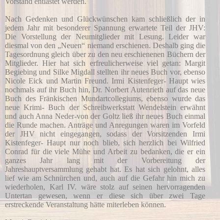
Vorstand entlastet werden.
Nach Gedenken und Glückwünschen kam schließlich der in
jedem Jahr mit besonderer Spannung erwartete Teil der JHV:
Die Vorstellung der Neumitglieder mit Lesung. Leider war
diesmal von den „Neuen“ niemand erschienen. Deshalb ging die
Tagesordnung gleich über zu den neu erschienenen Büchern der
Mitglieder. Hier hat sich erfreulicherweise viel getan: Margit
Begiebing und Silke Migdall stellten ihr neues Buch vor, ebenso
Nicole Eick und Martin Freund. Irmi Kistenfeger- Haupt wies
nochmals auf ihr Buch hin, Dr. Norbert Autenrieth auf das neue
Buch des Fränkischen Mundartcollegiums, ebenso wurde das
neue Krimi- Buch der Schreibwerkstatt Wendelstein erwähnt
und auch Anna Neder-von der Goltz ließ ihr neues Buch einmal
die Runde machen. Anträge und Anregungen waren im Vorfeld
der JHV nicht eingegangen, sodass der Vorsitzenden Irmi
Kistenfeger- Haupt nur noch blieb, sich herzlich bei Wilfried
Conrad für die viele Mühe und Arbeit zu bedanken, die er ein
ganzes Jahr lang mit der Vorbereitung der
Jahreshauptversammlung gehabt hat. Es hat sich gelohnt, alles
lief wie am Schnürchen und, auch auf die Gefahr hin mich zu
wiederholen, Karl IV. wäre stolz auf seinen hervorragenden
Untertan gewesen, wenn er diese sich über zwei Tage
erstreckende Veranstaltung hätte miterleben können.