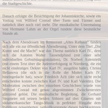
die Stadtgeschichte.
Danach erfolgte die Besichtigung der Johanniskirche, sowie ein
Vortrag von Wilfried Conrad über Turm und Türmer und
natürlich über noch viel mehr. Die musikalische Untermalung
von Hermann Lahm an der Orgel rundete diese besinnliche
Stunde ab.
Nach dem Abendessen im Restaurant „Altes Rathaus“ fanden
sich alle ein zur öffentlichen Abendlesung. Unter dem Titel „Die
Kunst und die Macht“ war das Thema natürlich Karl IV., dem
sich die Autoren Walter Tausendpfund (mit einer sehr
individuellen Geburtstagsgratulation), Dr. Norbert Autenrieth
(mit einem Text über die Judenverfolgung in Nürnberg, die ein
nicht eindeutiges Dekret von Karl IV. ausgelöst hatte), Christa
Bellanova (die sich in die Rolle der Mutter Karls IV.
hineingedacht hat), sowie Friedrich Ach (der sich nicht recht
entscheiden konnte zwischen Karl IV. und Karl Valentin). Die
Moderation zwischen den einzelnen Geschichten wurde von
Wilfried Conrad mit genau abgestimmten Zwischentexten
glänzend gelöst. Die musikalische Begleitung, die Gerhard
Stegmeier mit seinen beiden Söhnen auf drei Gitarren mit
südamerikanischer Tango-Musik in perfekter Hingabe dem
Publikum präsentierten, vervollkommnete diesen hochkarätigen