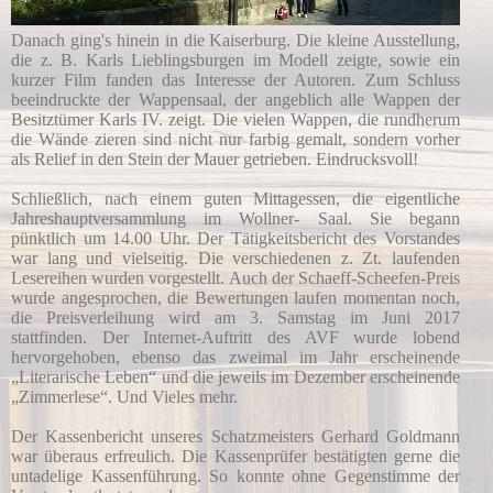
Danach ging's hinein in die Kaiserburg. Die kleine Ausstellung,
die z. B. Karls Lieblingsburgen im Modell zeigte, sowie ein
kurzer Film fanden das Interesse der Autoren. Zum Schluss
beeindruckte der Wappensaal, der angeblich alle Wappen der
Besitztümer Karls IV. zeigt. Die vielen Wappen, die rundherum
die Wände zieren sind nicht nur farbig gemalt, sondern vorher
als Relief in den Stein der Mauer getrieben. Eindrucksvoll!
Schließlich, nach einem guten Mittagessen, die eigentliche
Jahreshauptversammlung im Wollner- Saal. Sie begann
pünktlich um 14.00 Uhr. Der Tätigkeitsbericht des Vorstandes
war lang und vielseitig. Die verschiedenen z. Zt. laufenden
Lesereihen wurden vorgestellt. Auch der Schaeff-Scheefen-Preis
wurde angesprochen, die Bewertungen laufen momentan noch,
die Preisverleihung wird am 3. Samstag im Juni 2017
stattfinden. Der Internet-Auftritt des AVF wurde lobend
hervorgehoben, ebenso das zweimal im Jahr erscheinende
„Literarische Leben“ und die jeweils im Dezember erscheinende
„Zimmerlese“. Und Vieles mehr.
Der Kassenbericht unseres Schatzmeisters Gerhard Goldmann
war überaus erfreulich. Die Kassenprüfer bestätigten gerne die
untadelige Kassenführung. So konnte ohne Gegenstimme der