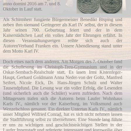
anno domini 2016 am 7. und 8.
Oktober in Lauf statt.
Als Schirmherr fungierte Bürgermeister Benedikt Bisping und
neben ihm niemand Geringerer als Karl IV selbst, der in diesem
Jahr seinen 700. Geburtstag feiert und der in dem
Kaiserstädtchen Lauf ein volles Jahr der Ehrungen erfährt. In
diesen Veranstaltungsreigen reihte sich auch der
AutorenVerband Franken ein. Unsere Abendlesung stand unter
dem Motto Karl IV.
Doch eines nach dem anderen. Am Morgen des 7. Oktober fand
die Schullesung im Christoph-Treu-Gymnasium und in der
Oskar-Sembach-Realschule statt. Es lasen Irmi Kistenfeger-
Haupt, Gerhard Goldmann Anna Neder-von der Goltz, Manfred
Seifert, Nicole Eick, Dr. Hans-Jürgen Schulz und Walter
Tausendpfund. Die Lesung war ein voller Erfolg, die Lesenden
(und sicherlich auch die Schüler) waren zufrieden. Nach dem
Mittagessen trafen sich die Autoren beim Laufer Wohnhaus
Karls IV., nämlich vor der Kaiserburg, im Volksmund auch
Wenzelschloss genannt. Ein direkter Untertan Karls IV., nämlich
unser Mitglied Wilfried Conrad, hat es sich nicht nehmen lassen
die Stadtführung selbst zu übernehmen. Eine Stunde lang führte
er uns zu wichtigen und geschichtsträchtigen Stellen in der
Laufer Innenstadt und referierte interessant und kurzweilig über