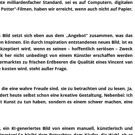
e milliardenfacher Standard, sei es auf Computern, digitalen
Potter“-Filmen, haben wir erreicht, wenn auch nicht auf Papier,
es Bild setzt sich eben aus dem „Angebot“ zusammen, was das
ten können. Ein durch Inspiration entstandenes neues Bild, ist es
eptiert wird, wenn es seinen – hoffentlich seriösen – Zweck
eck her nicht unbedingt von einem Künstler erschaffen werden
ermarktes zu frischen Erdbeeren die Qualität eines Vincent van
 kosten wird, steht außer Frage.
 die eine wahre Freude sind, sie zu betrachten und zu lesen. Ja,
ert heute selbst schon eine kreative Gestaltung. Nebenbei: Ich
t Kunst zu tun haben, sondern es einem schwer machen, eine
 ein KI-generiertes Bild von einem manuell, künstlerisch und
längsten! So bleibt dem Betrachter, dem Käufer, die Wahl, ob er