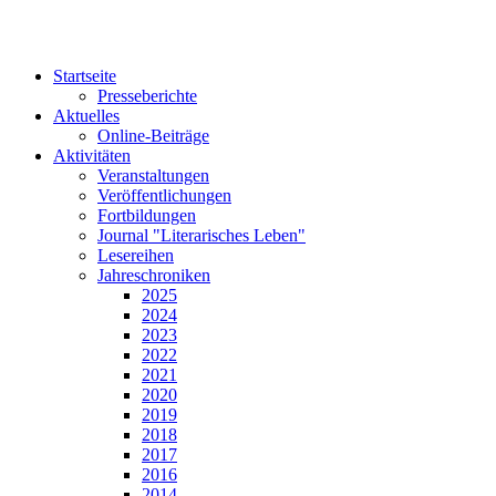
Startseite
Presseberichte
Aktuelles
Online-Beiträge
Aktivitäten
Veranstaltungen
Veröffentlichungen
Fortbildungen
Journal "Literarisches Leben"
Lesereihen
Jahreschroniken
2025
2024
2023
2022
2021
2020
2019
2018
2017
2016
2014