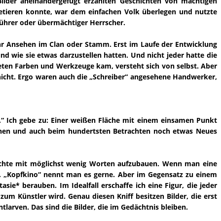
Bilder aneinandergefügt erzählten Geschichten von mächtigen
pretieren konnte, war dem einfachen Volk überlegen und nutzte
ührer oder übermächtiger Herrscher.
ihr Ansehen im Clan oder Stamm. Erst im Laufe der Entwicklung
d wie sie etwas darzustellen hatten. Und nicht jeder hatte die
deten Farben und Werkzeuge kam, versteht sich von selbst. Aber
 nicht. Ergo waren auch die „Schreiber“ angesehene Handwerker,
.“ Ich gebe zu: Einer weißen Fläche mit einem einsamen Punkt
tehen und auch beim hundertsten Betrachten noch etwas Neues
ichte mit möglichst wenig Worten aufzubauen. Wenn man eine
en. „Kopfkino“ nennt man es gerne. Aber im Gegensatz zu einem
ie* berauben. Im Idealfall erschaffe ich eine Figur, die jeder
zum Künstler wird. Genau diesen Kniff besitzen Bilder, die erst
larven. Das sind die Bilder, die im Gedächtnis bleiben.