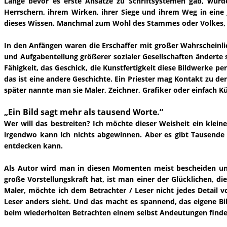
Lange bevor es erste Ansätze zu Schriftsystemen gab, wurde
Herrschern, ihrem Wirken, ihrer Siege und ihrem Weg in eine 
dieses Wissen. Manchmal zum Wohl des Stammes oder Volkes, me
In den Anfängen waren die Erschaffer mit großer Wahrscheinli
und Aufgabenteilung größerer sozialer Gesellschaften änderte 
Fähigkeit, das Geschick, die Kunstfertigkeit diese Bildwerke 
das ist eine andere Geschichte. Ein Priester mag Kontakt zu d
später nannte man sie Maler, Zeichner, Grafiker oder einfach Kü
„Ein Bild sagt mehr als tausend Worte.“
Wer will das bestreiten? Ich möchte dieser Weisheit ein klei
irgendwo kann ich nichts abgewinnen. Aber es gibt Tausende
entdecken kann.
Als Autor wird man in diesen Momenten meist bescheiden un
große Vorstellungskraft hat, ist man einer der Glücklichen, 
Maler, möchte ich dem Betrachter / Leser nicht jedes Detail v
Leser anders sieht. Und das macht es spannend, das eigene Bild
beim wiederholten Betrachten einem selbst Andeutungen finden l