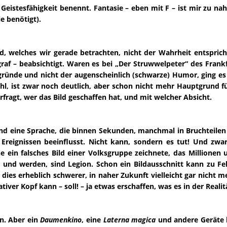
 Geistesfähigkeit benennt. Fantasie – eben mit F – ist mir zu na
e benötigt).
ld, welches wir gerade betrachten, nicht der Wahrheit entspri
tograf – beabsichtigt. Waren es bei „Der Struwwelpeter“ des Fra
ründe und nicht der augenscheinlich (schwarze) Humor, ging es
ahl, ist zwar noch deutlich, aber schon nicht mehr Hauptgrund f
rfragt, wer das Bild geschaffen hat, und mit welcher Absicht.
sind eine Sprache, die binnen Sekunden, manchmal in Bruchteile
 Ereignissen beeinflusst. Nicht kann, sondern es tut! Und zw
che ein falsches Bild einer Volksgruppe zeichnete, das Millio
 und werden, sind Legion. Schon ein Bildausschnitt kann zu Fehl
 dies erheblich schwerer, in naher Zukunft vielleicht gar nicht 
iver Kopf kann – soll! – ja etwas erschaffen, was es in der Realitä
en. Aber ein
Daumenkino
, eine
Laterna magica
und andere Geräte b