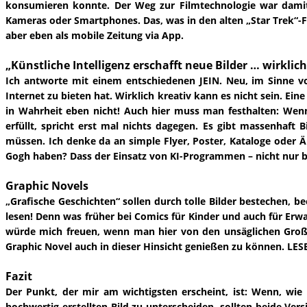
konsumieren konnte. Der Weg zur Filmtechnologie war damit g
Kameras oder Smartphones. Das, was in den alten „Star Trek“-Fo
aber eben als mobile Zeitung via App.
„Künstliche Intelligenz erschafft neue Bilder … wirklich
Ich antworte mit einem entschiedenen JEIN. Neu, im Sinne 
Internet zu bieten hat. Wirklich kreativ kann es nicht sein. Ein
in Wahrheit eben nicht! Auch hier muss man festhalten: Wen
erfüllt, spricht erst mal nichts dagegen. Es gibt massenhaf
müssen. Ich denke da an simple Flyer, Poster, Kataloge oder Ä
Gogh haben? Dass der Einsatz von KI-Programmen – nicht nur bei
Graphic Novels
„Grafische Geschichten“ sollen durch tolle Bilder bestechen, be
lesen! Denn was früher bei Comics für Kinder und auch für Erw
würde mich freuen, wenn man hier von den unsäglichen Groß
Graphic Novel auch in dieser Hinsicht genießen zu können. LESB
Fazit
Der Punkt, der mir am wichtigsten erscheint, ist: Wenn, wie
hochwertig erstellten Bild zu unterscheiden, sollten beide Ver