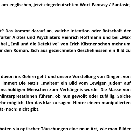
h am englischen, jetzt eingedeutschten Wort Fantasy / Fantasie,
cht? Das kommt darauf an, welche Intention oder Botschaft der
nkfurter Arztes und Psychiaters Heinrich Hoffmann und bei „Max
 bei „Emil und die Detektive“ von Erich Kästner schon mehr um
ür den Roman. Sich aus gezeichneten Geschehnissen ein Bild zu
n davon ins Gehirn geht und unsere Vorstellung von Dingen, von
ar immer! Die Nazis „malten“ ein Bild vom „ewigen Juden“ auf
nen unschuldigen Menschen zum Verhängnis wurde. Die Masse von
interpretationen führen, ob nun gewollt oder zufällig. Solche
mehr möglich. Um das klar zu sagen: Hinter einem manipulierten
t (noch) nicht gibt.
oten via optischer Täuschungen eine neue Art, wie man Bilder