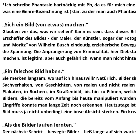
*Ich schreibe Phantasie hartnäckig mit Ph, da es für mich eine
was eine Genre-Bezeichnung ist (klar, zu der man auch Phantasi
„Sich ein Bild (von etwas) machen.“
Glauben wir das, was wir sehen? Kann es sein, dass dieses Bi
Erschaffer des Bildes - der Maler, der Künstler, sogar der Fo
und Moritz“ von Wilhelm Busch eindeutig erzieherische Bewegg
die Spannung. Die Anprangerung von Kriminalität, hier Diebst
machen, ist legitim, aber auch gefährlich, wenn man nicht hinte
„Ein falsches Bild haben.“
Sie merken langsam, worauf ich hinauswill? Natürlich. Bilder 
Sachverhalten, von Geschichten, von realen und nicht realen
Plakaten, in Büchern, im Straßenbild, bis hin zu Filmen, wel
Bildern, die bereits vom Anfang bis heute manipuliert wurden
Eingriffe konnte man lange Zeit noch erkennen. Heutzutage ist
Bild muss ja nicht unbedingt eine böse Absicht stecken. Ein kreat
Als die Bilder laufen lernten.“
„
Der nächste Schritt – bewegte Bilder – ließ lange auf sich wart