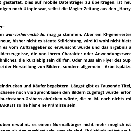
estartet. Dies auf mobile Datenträger zu übertragen, ist heut
lgen noch Utopie war, selbst die Magier-Zeitung aus den „Harry 
?“
von
war-vorher-nicht-da
, mag ja stimmen. Aber ein KI-generiert
e neue, bisher nicht existente Stilrichtung, wird KI wohl nicht bie
n es vom Auftraggeber so erwünscht wurde und das Ergebnis akz
t Bilderzeugnisse, die von ihrem Charakter oder Anwendungszw
hnliches, die kurzlebig sein dürfen. Oder muss ein Flyer des Sup
 der Herstellung von Bildern, sondern allgemein – Arbeitsplätze
eindrucken und Käufer begeistern. Längst gibt es Tausende Titel,
achsene noch via Sprechblasen den Bildern zugefügt wurde, erford
buchstaben-Gräbern abrücken würde, die m. M. nach nichts mi
ARKEIT sollte hier eine Prämisse sein.
 oben erwähnt, es einem Normalbürger nicht mehr möglich ist,
sionen als das markiert sein, was sie sind. Ehrlichkeit währt am 