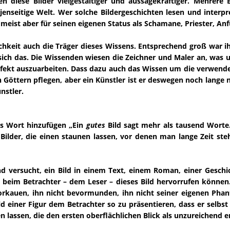
n diese Bilder vielgestaltiger und aussagekräftiger. Mehrere 
jenseitige Welt. Wer solche Bildergeschichten lesen und inter
ist aber für seinen eigenen Status als Schamane, Priester, Anf
chkeit auch die Träger dieses Wissens. Entsprechend groß war 
sich das. Die Wissenden wiesen die Zeichner und Maler an, was un
perfekt auszuarbeiten. Dass dazu auch das Wissen um die verwen
en Göttern pflegen, aber ein Künstler ist er deswegen noch lange
nstler.
nes Wort hinzufügen „Ein
gutes
Bild sagt mehr als tausend Worte
 Bilder, die einen staunen lassen, vor denen man lange Zeit s
d versucht, ein Bild in einem Text, einem Roman, einer Gesch
die beim Betrachter – dem Leser – dieses Bild hervorrufen könn
orkauen, ihn nicht bevormunden, ihn nicht seiner eigenen Phantas
 einer Figur dem Betrachter so zu präsentieren, dass er selbst 
assen, die den ersten oberflächlichen Blick als unzureichend ent