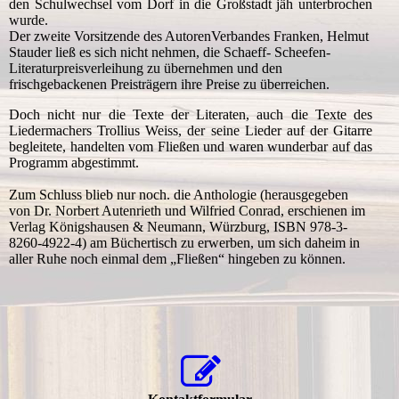
den Schulwechsel vom Dorf in die Großstadt jäh unterbrochen
wurde.
Der zweite Vorsitzende des AutorenVerbandes Franken, Helmut
Stauder ließ es sich nicht nehmen, die Schaeff- Scheefen-
Literaturpreisverleihung zu übernehmen und den
frischgebackenen Preisträgern ihre Preise zu überreichen.
Doch nicht nur die Texte der Literaten, auch die Texte des
Liedermachers Trollius Weiss, der seine Lieder auf der Gitarre
begleitete, handelten vom Fließen und waren wunderbar auf das
Programm abgestimmt.
Zum Schluss blieb nur noch. die Anthologie (herausgegeben
von Dr. Norbert Autenrieth und Wilfried Conrad, erschienen im
Verlag Königshausen & Neumann, Würzburg, ISBN 978-3-
8260-4922-4) am Büchertisch zu erwerben, um sich daheim in
aller Ruhe noch einmal dem „Fließen“ hingeben zu können.