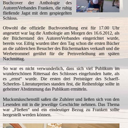
Buchcover der Anthologie des
AutorenVerbandes Franken, die ruhig
fließende Jagst mit dem gespiegelten
Schloss.
Obwohl die offizielle Buchvorstellung erst für 17.00 Uhr
angesetzt war lag die Anthologie am Morgen des 16.6.2012, als
der Bücherstand des AutorenVerbandes eingerichtet wurde,
bereits vor. Eifrig wurden über den Tag schon die ersten Bücher
an die zahlreichen Besucher des Büchermarktes verkauft und die
Werbetrommel gerührt für die Preisverleihung am späten
Nachmittag.
So war es nicht verwunderlich, dass sich viel Publikum im
wunderschönen Rittersaal des Schlosses eingefunden hatte, als
es „ernst“ wurde. Die ersten drei Preisträger des Schaeff-
Scheefen- Literaturpreises standen fest, die Reihenfolge sollte in
geheimer Abstimmung das Publikum ermitteln.
Mucksmäuschenstill saßen die Zuhörer und ließen sich von den
Lesenden mit in die jeweilige Geschichte nehmen. Das Thema
war „Fließen“ und ein eindeutiger Bezug zu Franken sollte
hergestellt werden können.